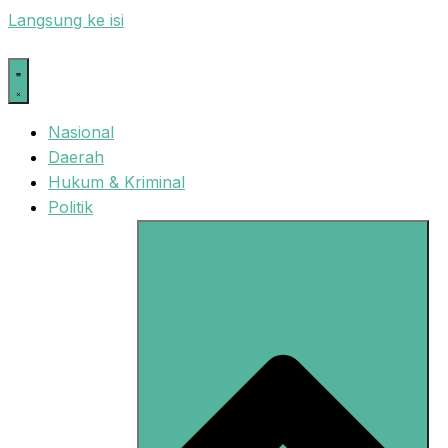
Langsung ke isi
Nasional
Daerah
Hukum & Kriminal
Politik