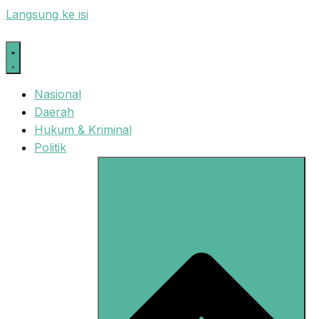
Langsung ke isi
Nasional
Daerah
Hukum & Kriminal
Politik