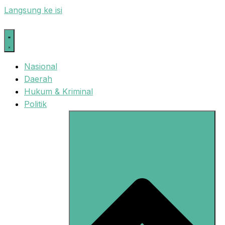
Langsung ke isi
Nasional
Daerah
Hukum & Kriminal
Politik