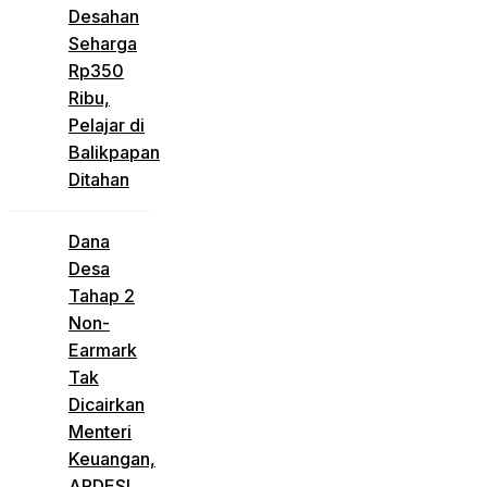
Desahan
Seharga
Rp350
Ribu,
Pelajar di
Balikpapan
Ditahan
Dana
Desa
Tahap 2
Non-
Earmark
Tak
Dicairkan
Menteri
Keuangan,
APDESI