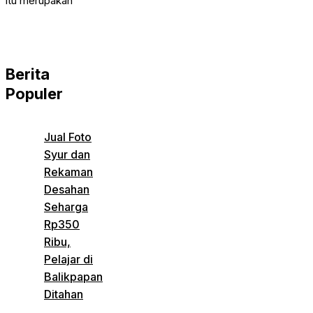
itu merupakan
Berita
Populer
Jual Foto
Syur dan
Rekaman
Desahan
Seharga
Rp350
Ribu,
Pelajar di
Balikpapan
Ditahan