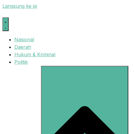
Langsung ke isi
Nasional
Daerah
Hukum & Kriminal
Politik