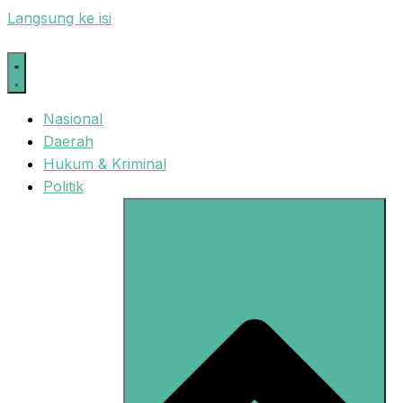
Langsung ke isi
Nasional
Daerah
Hukum & Kriminal
Politik