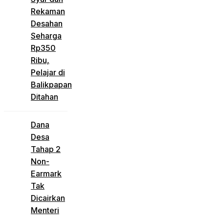
Rekaman
Desahan
Seharga
Rp350
Ribu,
Pelajar di
Balikpapan
Ditahan
Dana
Desa
Tahap 2
Non-
Earmark
Tak
Dicairkan
Menteri