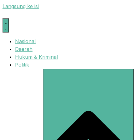
Langsung ke isi
Nasional
Daerah
Hukum & Kriminal
Politik