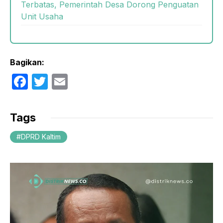
Terbatas, Pemerintah Desa Dorong Penguatan
Unit Usaha
Bagikan:
F
T
E
a
w
m
c
itt
ail
Tags
e
er
DPRD Kaltim
b
o
o
k