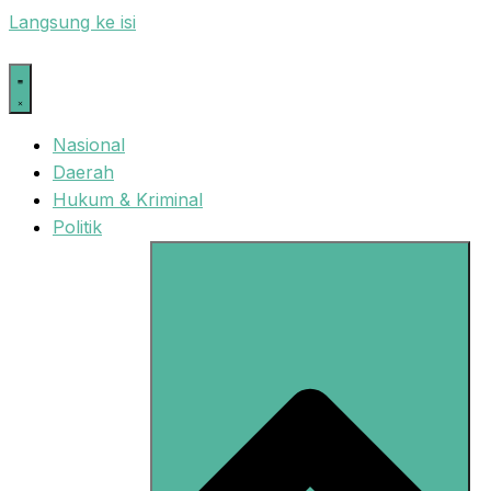
Langsung ke isi
Nasional
Daerah
Hukum & Kriminal
Politik