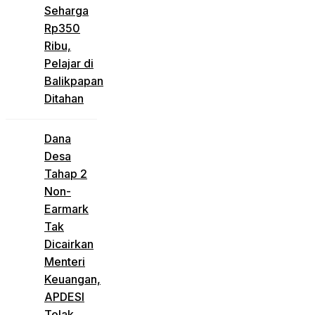
Seharga
Rp350
Ribu,
Pelajar di
Balikpapan
Ditahan
Dana
Desa
Tahap 2
Non-
Earmark
Tak
Dicairkan
Menteri
Keuangan,
APDESI
Tolak