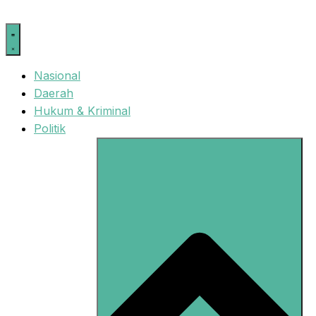
Langsung
ke
isi
Nasional
Daerah
Hukum & Kriminal
Politik