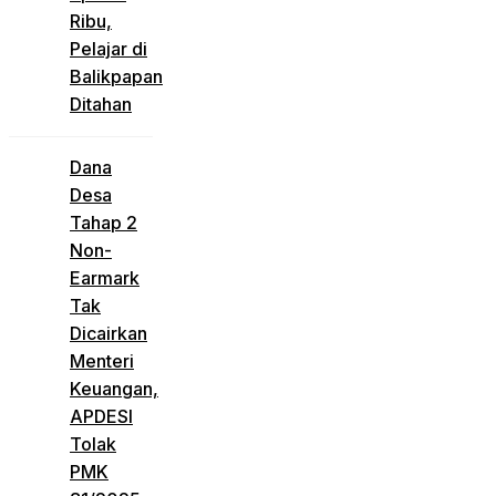
Ribu,
Pelajar di
Balikpapan
Ditahan
Dana
Desa
Tahap 2
Non-
Earmark
Tak
Dicairkan
Menteri
Keuangan,
APDESI
Tolak
PMK