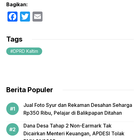
Bagikan:
F
T
E
a
w
m
c
itt
ail
Tags
e
er
DPRD Kaltim
b
o
o
k
Berita Populer
Jual Foto Syur dan Rekaman Desahan Seharga
Rp350 Ribu, Pelajar di Balikpapan Ditahan
Dana Desa Tahap 2 Non-Earmark Tak
Dicairkan Menteri Keuangan, APDESI Tolak