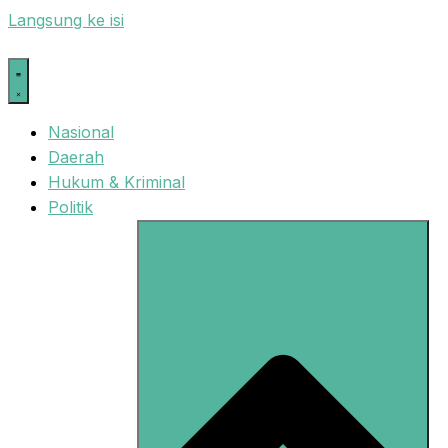
Langsung ke isi
Nasional
Daerah
Hukum & Kriminal
Politik