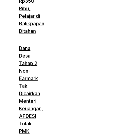
Rp350
Ribu,
Pelajar di
Balikpapan
Ditahan
Dana
Desa
Tahap 2
Non-
Earmark
Tak
Dicairkan
Menteri
Keuangan,
APDESI
Tolak
PMK