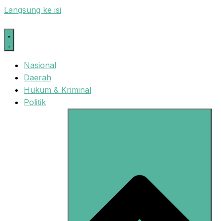
Langsung ke isi
Nasional
Daerah
Hukum & Kriminal
Politik