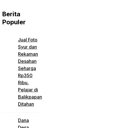
Berita
Populer
Jual Foto
Syur dan
Rekaman
Desahan
Seharga
Rp350
Ribu,
Pelajar di
Balikpapan
Ditahan
Dana
Desa