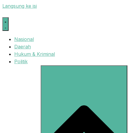
Langsung ke isi
Nasional
Daerah
Hukum & Kriminal
Politik