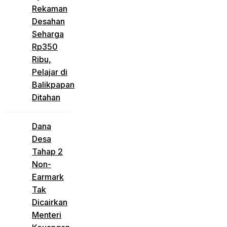
Rekaman
Desahan
Seharga
Rp350
Ribu,
Pelajar di
Balikpapan
Ditahan
Dana
Desa
Tahap 2
Non-
Earmark
Tak
Dicairkan
Menteri