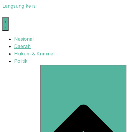
Langsung ke isi
Nasional
Daerah
Hukum & Kriminal
Politik