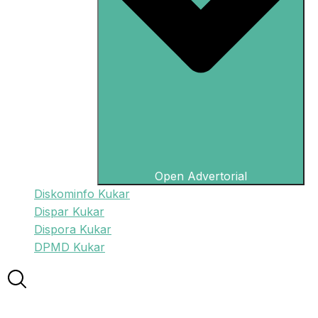
Open Advertorial
Diskominfo Kukar
Dispar Kukar
Dispora Kukar
DPMD Kukar