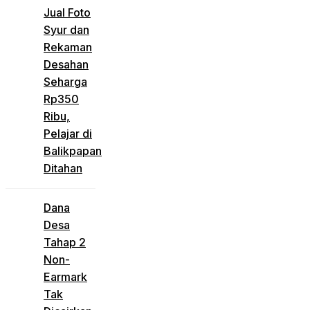
Jual Foto
Syur dan
Rekaman
Desahan
Seharga
Rp350
Ribu,
Pelajar di
Balikpapan
Ditahan
Dana
Desa
Tahap 2
Non-
Earmark
Tak