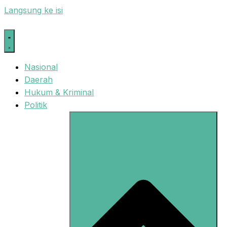
Langsung ke isi
Nasional
Daerah
Hukum & Kriminal
Politik