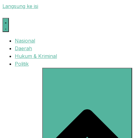
Langsung ke isi
Nasional
Daerah
Hukum & Kriminal
Politik