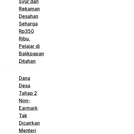
Syur dan
Rekaman
Desahan
Seharga
Rp350
Ribu,
Pelajar di
Balikpapan
Ditahan
Dana
Desa
Tahap 2
Non-
Earmark
Tak
Dicairkan
Menteri