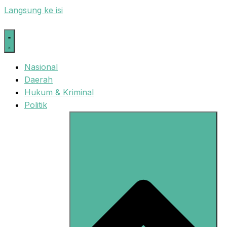
Langsung ke isi
Nasional
Daerah
Hukum & Kriminal
Politik