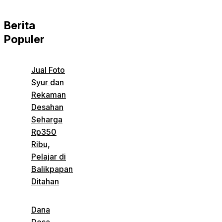
Berita
Populer
Jual Foto
Syur dan
Rekaman
Desahan
Seharga
Rp350
Ribu,
Pelajar di
Balikpapan
Ditahan
Dana