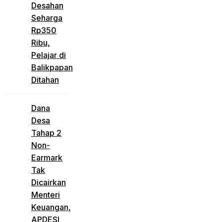
Desahan
Seharga
Rp350
Ribu,
Pelajar di
Balikpapan
Ditahan
Dana
Desa
Tahap 2
Non-
Earmark
Tak
Dicairkan
Menteri
Keuangan,
APDESI