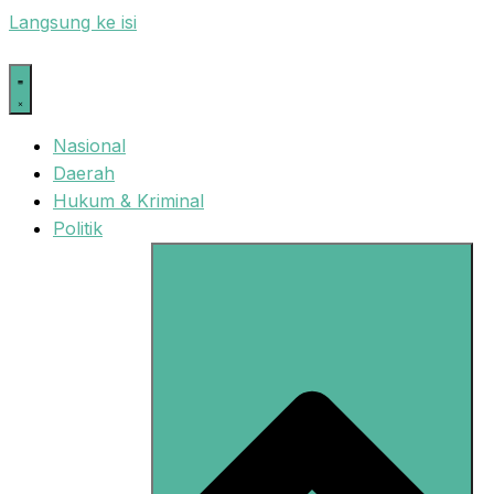
Langsung ke isi
Nasional
Daerah
Hukum & Kriminal
Politik