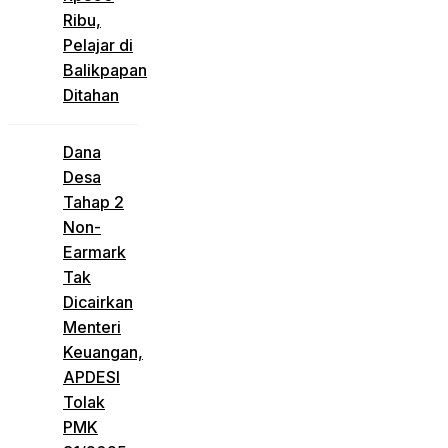
Ribu,
Pelajar di
Balikpapan
Ditahan
Dana
Desa
Tahap 2
Non-
Earmark
Tak
Dicairkan
Menteri
Keuangan,
APDESI
Tolak
PMK