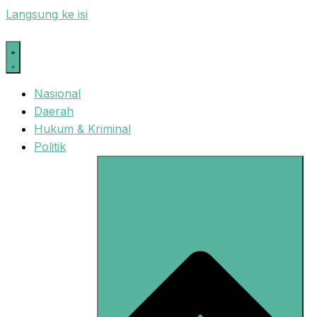
Langsung ke isi
Nasional
Daerah
Hukum & Kriminal
Politik