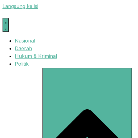
Langsung ke isi
Nasional
Daerah
Hukum & Kriminal
Politik