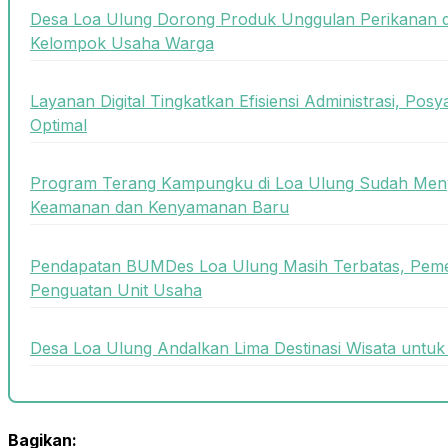
Desa Loa Ulung Dorong Produk Unggulan Perikanan 
Kelompok Usaha Warga
Layanan Digital Tingkatkan Efisiensi Administrasi, Posy
Optimal
Program Terang Kampungku di Loa Ulung Sudah Meny
Keamanan dan Kenyamanan Baru
Pendapatan BUMDes Loa Ulung Masih Terbatas, Peme
Penguatan Unit Usaha
Desa Loa Ulung Andalkan Lima Destinasi Wisata unt
Bagikan: