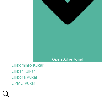
Open Advertorial
Diskominfo Kukar
Dispar Kukar
Dispora Kukar
DPMD Kukar