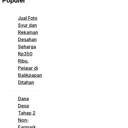
Populer
Jual Foto
Syur dan
Rekaman
Desahan
Seharga
Rp350
Ribu,
Pelajar di
Balikpapan
Ditahan
Dana
Desa
Tahap 2
Non-
Earmark