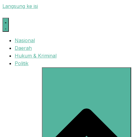
Langsung ke isi
Nasional
Daerah
Hukum & Kriminal
Politik