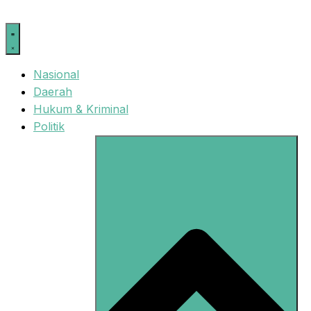
Langsung
ke
isi
Nasional
Daerah
Hukum & Kriminal
Politik