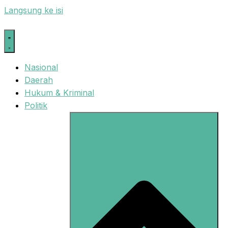
Langsung ke isi
Nasional
Daerah
Hukum & Kriminal
Politik