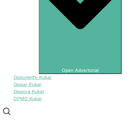
Open Advertorial
Diskominfo Kukar
Dispar Kukar
Dispora Kukar
DPMD Kukar