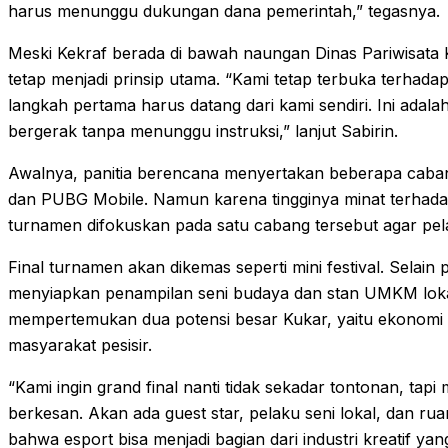
harus menunggu dukungan dana pemerintah,” tegasnya.
Meski Kekraf berada di bawah naungan Dinas Pariwisata 
tetap menjadi prinsip utama. “Kami tetap terbuka terhadap
langkah pertama harus datang dari kami sendiri. Ini adal
bergerak tanpa menunggu instruksi,” lanjut Sabirin.
Awalnya, panitia berencana menyertakan beberapa cabang 
dan PUBG Mobile. Namun karena tingginya minat terhadap
turnamen difokuskan pada satu cabang tersebut agar pel
Final turnamen akan dikemas seperti mini festival. Selain 
menyiapkan penampilan seni budaya dan stan UMKM loka
mempertemukan dua potensi besar Kukar, yaitu ekonomi kre
masyarakat pesisir.
“Kami ingin grand final nanti tidak sekadar tontonan, tap
berkesan. Akan ada guest star, pelaku seni lokal, dan ru
bahwa esport bisa menjadi bagian dari industri kreatif yang