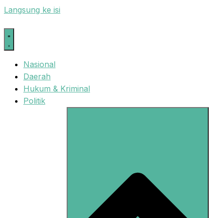
Langsung ke isi
Nasional
Daerah
Hukum & Kriminal
Politik