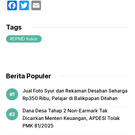
F
T
E
a
w
m
c
itt
ail
Tags
e
er
DPMD Kukar
b
o
o
k
Berita Populer
Jual Foto Syur dan Rekaman Desahan Seharga
Rp350 Ribu, Pelajar di Balikpapan Ditahan
Dana Desa Tahap 2 Non-Earmark Tak
Dicairkan Menteri Keuangan, APDESI Tolak
PMK 81/2025