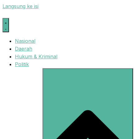
Langsung ke isi
Nasional
Daerah
Hukum & Kriminal
Politik