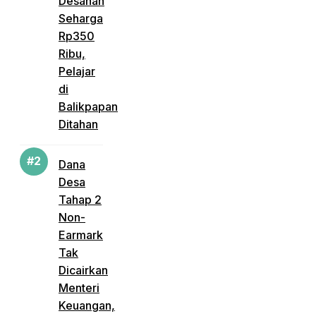
Desahan
Seharga
Rp350
Ribu,
Pelajar
di
Balikpapan
Ditahan
Dana
Desa
Tahap 2
Non-
Earmark
Tak
Dicairkan
Menteri
Keuangan,