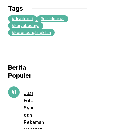
Tags
disdikbud
distriknews
karyabudaya
keroncongtingkilan
Berita
Populer
Jual
Foto
Syur
dan
Rekaman