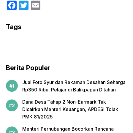
F
T
E
a
w
m
c
itt
ail
Tags
e
er
b
o
o
Berita Populer
k
Jual Foto Syur dan Rekaman Desahan Seharga
Rp350 Ribu, Pelajar di Balikpapan Ditahan
Dana Desa Tahap 2 Non-Earmark Tak
Dicairkan Menteri Keuangan, APDESI Tolak
PMK 81/2025
Menteri Perhubungan Bocorkan Rencana