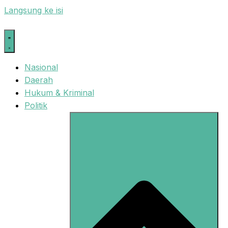
Langsung ke isi
Nasional
Daerah
Hukum & Kriminal
Politik