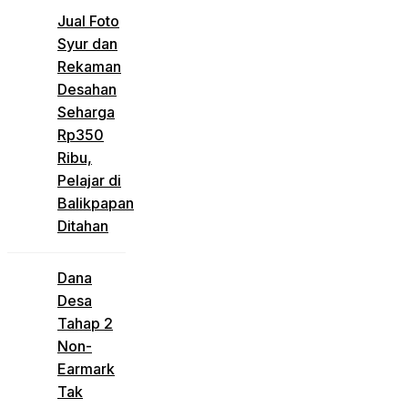
Jual Foto
Syur dan
Rekaman
Desahan
Seharga
Rp350
Ribu,
Pelajar di
Balikpapan
Ditahan
Dana
Desa
Tahap 2
Non-
Earmark
Tak