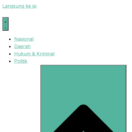
Langsung ke isi
Nasional
Daerah
Hukum & Kriminal
Politik