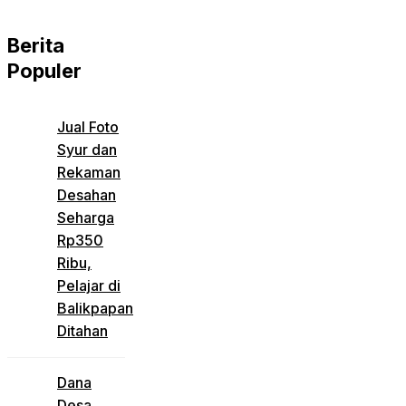
Berita
Populer
Jual Foto
Syur dan
Rekaman
Desahan
Seharga
Rp350
Ribu,
Pelajar di
Balikpapan
Ditahan
Dana
Desa