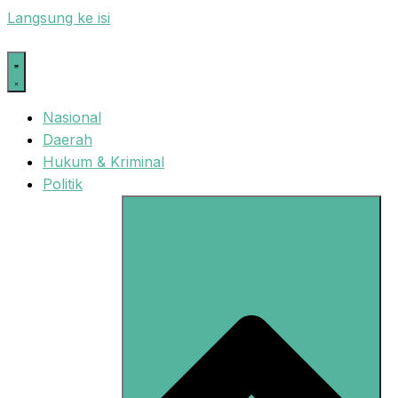
Langsung ke isi
Nasional
Daerah
Hukum & Kriminal
Politik