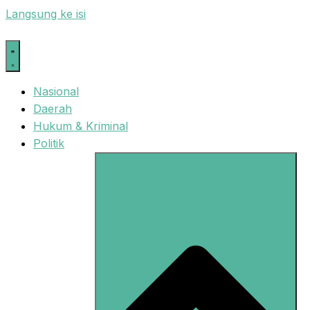
Langsung ke isi
Nasional
Daerah
Hukum & Kriminal
Politik