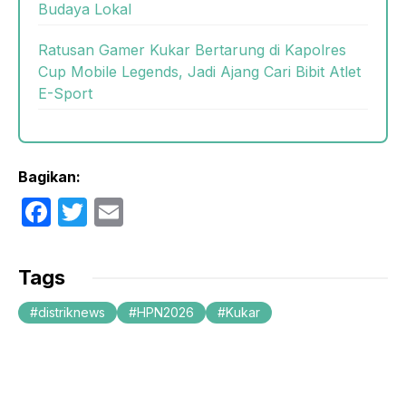
Budaya Lokal
Ratusan Gamer Kukar Bertarung di Kapolres
Cup Mobile Legends, Jadi Ajang Cari Bibit Atlet
E-Sport
Bagikan:
F
T
E
a
w
m
c
itt
ail
Tags
e
er
distriknews
HPN2026
Kukar
b
o
o