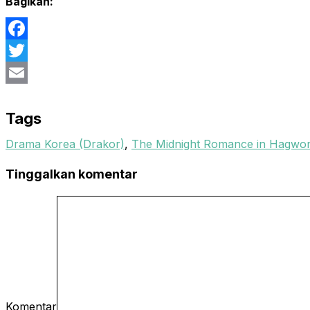
Bagikan:
Facebook
Twitter
Email
Tags
Drama Korea (Drakor)
,
The Midnight Romance in Hagwo
Tinggalkan komentar
Komentar