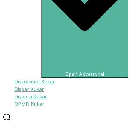
Open Advertorial
Diskominfo Kukar
Dispar Kukar
Dispora Kukar
DPMD Kukar