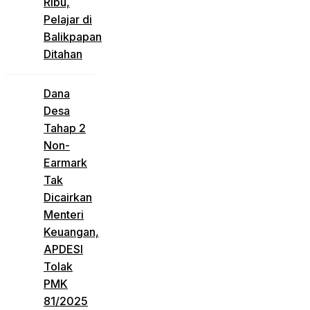
Ribu,
Pelajar di
Balikpapan
Ditahan
Dana
Desa
Tahap 2
Non-
Earmark
Tak
Dicairkan
Menteri
Keuangan,
APDESI
Tolak
PMK
81/2025