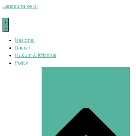
Langsung ke isi
Nasional
Daerah
Hukum & Kriminal
Politik