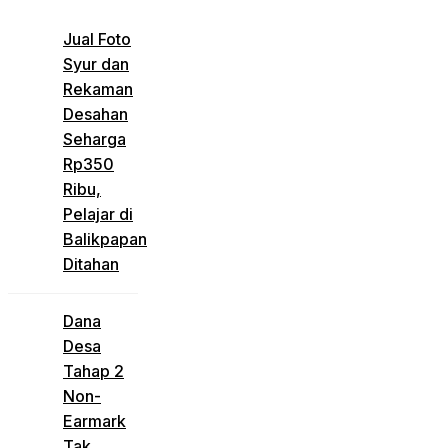
Jual Foto
Syur dan
Rekaman
Desahan
Seharga
Rp350
Ribu,
Pelajar di
Balikpapan
Ditahan
Dana
Desa
Tahap 2
Non-
Earmark
Tak