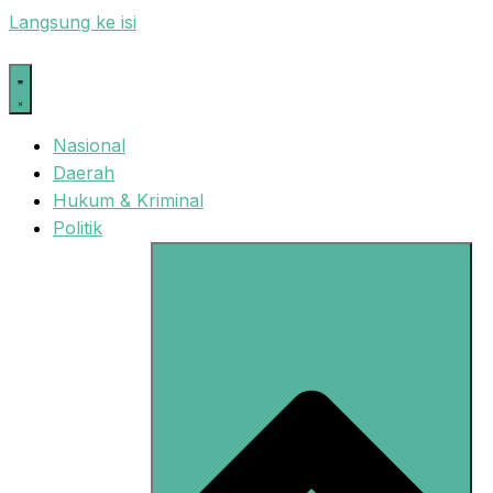
Langsung ke isi
Nasional
Daerah
Hukum & Kriminal
Politik