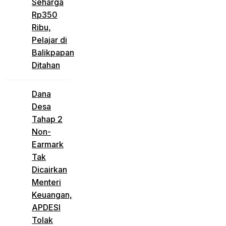
Seharga
Rp350
Ribu,
Pelajar di
Balikpapan
Ditahan
Dana
Desa
Tahap 2
Non-
Earmark
Tak
Dicairkan
Menteri
Keuangan,
APDESI
Tolak