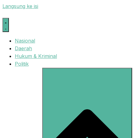
Langsung ke isi
Nasional
Daerah
Hukum & Kriminal
Politik