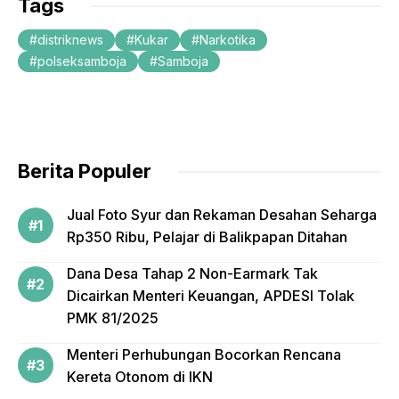
Tags
e
er
distriknews
Kukar
Narkotika
b
polseksamboja
Samboja
o
o
k
Berita Populer
Jual Foto Syur dan Rekaman Desahan Seharga
Rp350 Ribu, Pelajar di Balikpapan Ditahan
Dana Desa Tahap 2 Non-Earmark Tak
Dicairkan Menteri Keuangan, APDESI Tolak
PMK 81/2025
Menteri Perhubungan Bocorkan Rencana
Kereta Otonom di IKN