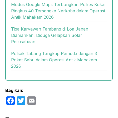
Modus Google Maps Terbongkar, Polres Kukar
Ringkus 40 Tersangka Narkoba dalam Operasi
Antik Mahakam 2026
Tiga Karyawan Tambang di Loa Janan
Diamankan, Diduga Gelapkan Solar
Perusahaan
Polsek Tabang Tangkap Pemuda dengan 3
Poket Sabu dalam Operasi Antik Mahakam
2026
Bagikan:
F
T
E
a
w
m
c
itt
ail