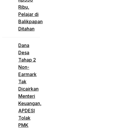
Ribu,
Pelajar di
Balikpapan
Ditahan
Dana
Desa
Tahap 2
Non-
Earmark
Tak
Dicairkan
Menteri
Keuangan,
APDESI
Tolak
PMK