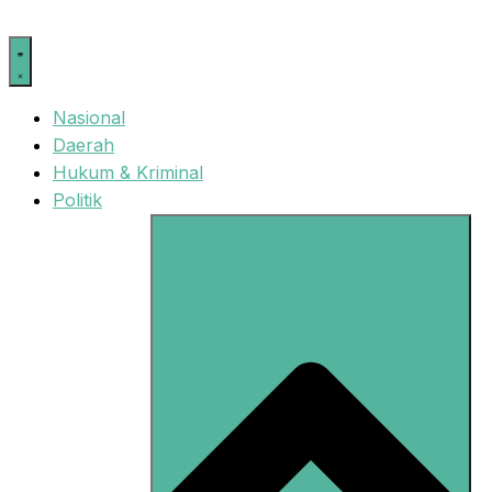
Langsung
ke
isi
Nasional
Daerah
Hukum & Kriminal
Politik