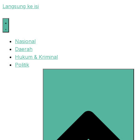
Langsung ke isi
Nasional
Daerah
Hukum & Kriminal
Politik