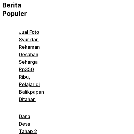
Berita
Populer
Jual Foto
Syur dan
Rekaman
Desahan
Seharga
Rp350
Ribu,
Pelajar di
Balikpapan
Ditahan
Dana
Desa
Tahap 2