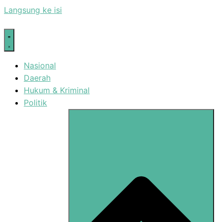
Langsung ke isi
Nasional
Daerah
Hukum & Kriminal
Politik