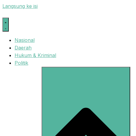
Langsung ke isi
Nasional
Daerah
Hukum & Kriminal
Politik