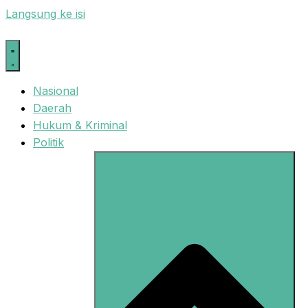
Langsung ke isi
Nasional
Daerah
Hukum & Kriminal
Politik