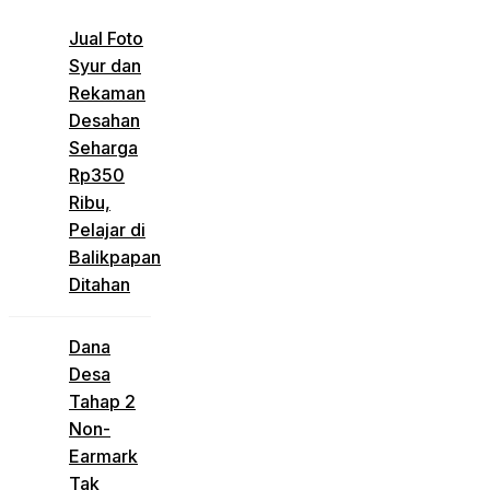
Jual Foto
Syur dan
Rekaman
Desahan
Seharga
Rp350
Ribu,
Pelajar di
Balikpapan
Ditahan
Dana
Desa
Tahap 2
Non-
Earmark
Tak