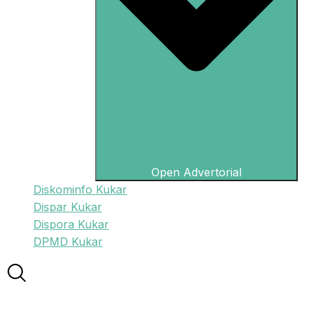
Open Advertorial
Diskominfo Kukar
Dispar Kukar
Dispora Kukar
DPMD Kukar