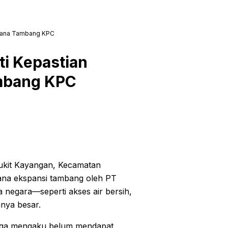
ncana Tambang KPC
i Kepastian
ambang KPC
kit Kayangan, Kecamatan
cana ekspansi tambang oleh PT
 negara—seperti akses air bersih,
anya besar.
arga mengaku belum mendapat