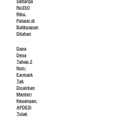
Seharga
Rp350
Ribu,
Pelajar di
Balikpapan
Ditahan
Dana
Desa
Tahap 2
Non-
Earmark
Tak
Dicairkan
Menteri
Keuangan,
APDESI
Tolak