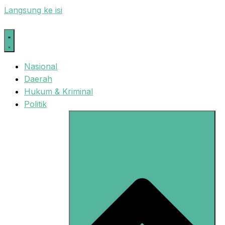
Langsung ke isi
Nasional
Daerah
Hukum & Kriminal
Politik