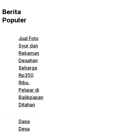
Berita
Populer
Jual Foto
Syur dan
Rekaman
Desahan
Seharga
Rp350
Ribu,
Pelajar di
Balikpapan
Ditahan
Dana
Desa