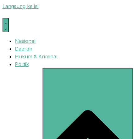
Langsung ke isi
Nasional
Daerah
Hukum & Kriminal
Politik