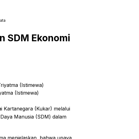
ata
an SDM Ekonomi
yatma (Istimewa)
i Kartanegara (Kukar) melalui
r Daya Manusia (SDM) dalam
atma menjelaskan, bahwa upaya