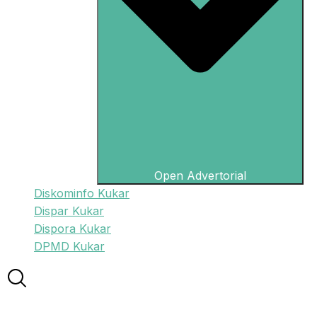
Open Advertorial
Diskominfo Kukar
Dispar Kukar
Dispora Kukar
DPMD Kukar